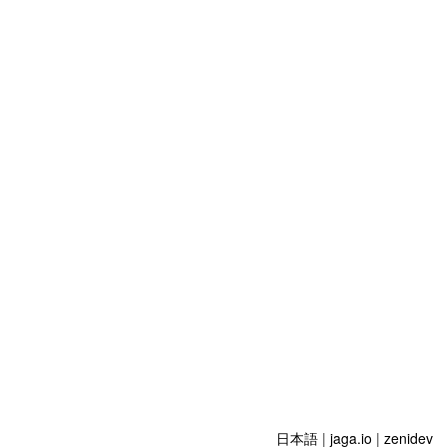
日本語
|
jaga.io
|
zenidev