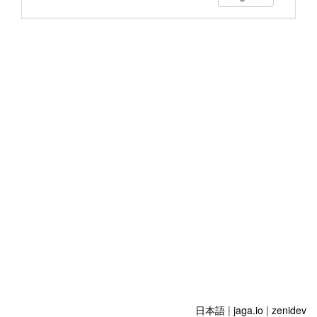
日本語
|
jaga.io
|
zenidev