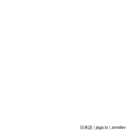
日本語
|
jaga.io
|
zenidev